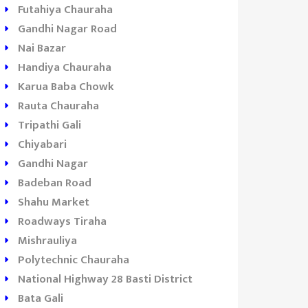
Futahiya Chauraha
Gandhi Nagar Road
Nai Bazar
Handiya Chauraha
Karua Baba Chowk
Rauta Chauraha
Tripathi Gali
m Veer
TB Hospital
Mariyam
Chiyabari
ospital
Gandhi Nagar
Heart
Badeban Road
Hospital
Shahu Market
Roadways Tiraha
Mishrauliya
Polytechnic Chauraha
National Highway 28 Basti District
Bata Gali