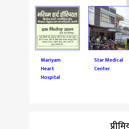
spital
Mariyam
Star Medical
Heart
Center
Hospital
प्रीम