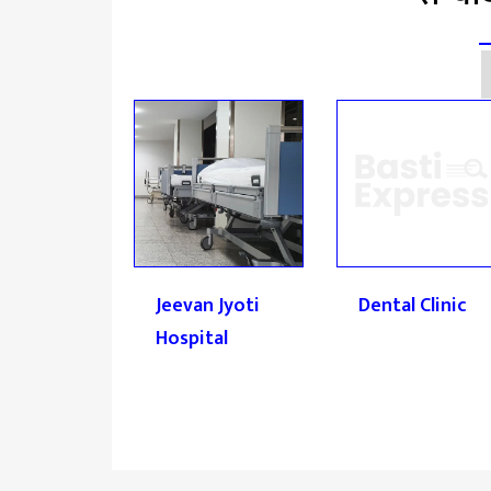
Raj
Jeevan Jyoti
Dental Clinic
rial
Hospital
tal Basti