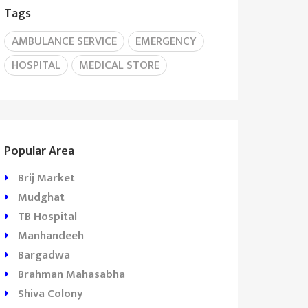
Tags
AMBULANCE SERVICE
EMERGENCY
HOSPITAL
MEDICAL STORE
Popular Area
Brij Market
rakash
Uday Raj
Jeevan Jyot
Mudghat
edical
Memorial
Hospital
TB Hospital
enter
Hospital Basti
Manhandeeh
Bargadwa
Brahman Mahasabha
Shiva Colony