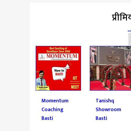
प्रीम
 Balaji
Momentum
Tanishq
ash
Coaching
Showroom
Basti
Basti