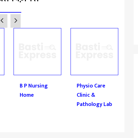
B P Nursing
Physio Care
P
Home
Clinic &
M
Pathology Lab
C