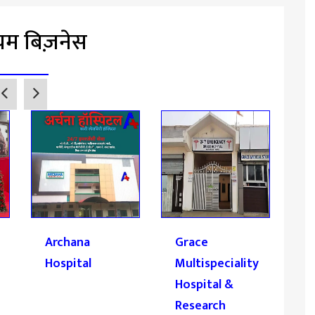
ियम बिज़नेस
Archana
Grace
R
Hospital
Multispeciality
R
Hospital &
Research