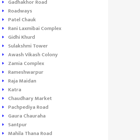
Gadhakhor Road
Roadways
Patel Chauk
Rani Laxmibai Complex
Gidhi Khurd
Sulakshmi Tower
Awash Vikash Colony
Zamia Complex
Rameshwarpur
Raja Maidan
Katra
Chaudhary Market
Pachpediya Road
ed Chili
Hotel Balaji
Momentum
Gaura Chauraha
estaurant
Prakash
Coaching
Santpur
Basti
Mahila Thana Road