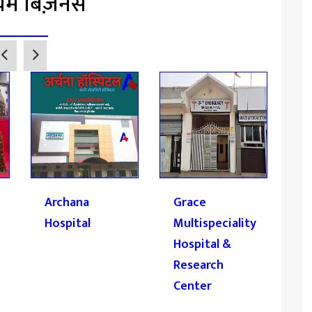
ियम बिज़नेस
Archana
Grace
R
Hospital
Multispeciality
R
Hospital &
Research
Center