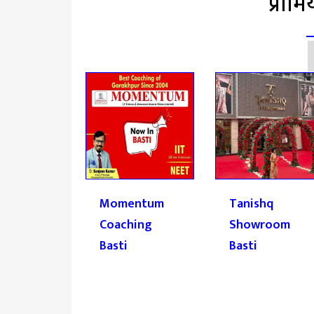
प्रीम
 Balaji
Momentum
Tanishq
ash
Coaching
Showroom
Basti
Basti